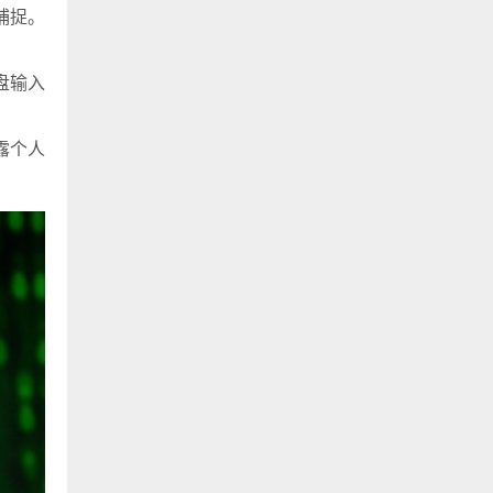
捕捉。
盘输入
露个人