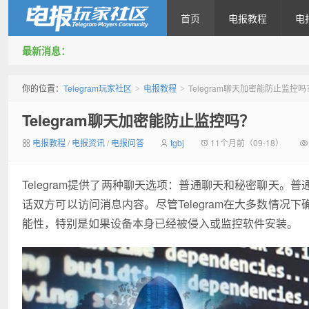
首页
电报教程
电
最新消息：
Telegram玩家社区
你的位置：
Telegram玩家社区
电报教程
Telegram聊天加密能防止监控吗
>
>
Telegram聊天加密能防止监控吗？
电报教程
/
电报资讯
/
电报问答
tgbj
11个月前（09-18）
Telegram提供了两种聊天选项：普通聊天和秘密聊天
话双方可以访问消息内容。尽管Telegram在大多数情
能性，特别是如果设备本身已经被侵入或监控软件安装。