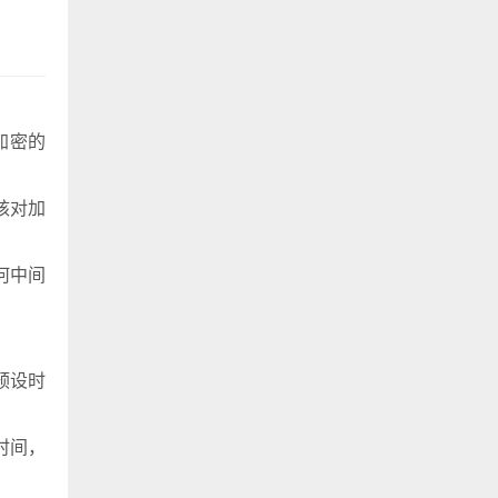
加密的
核对加
何中间
预设时
时间，