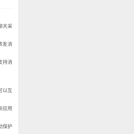
聊天采
转发消
支持消
可以互
新应用
助保护