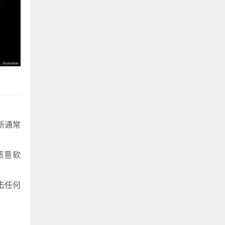
新通常
恶意软
击任何