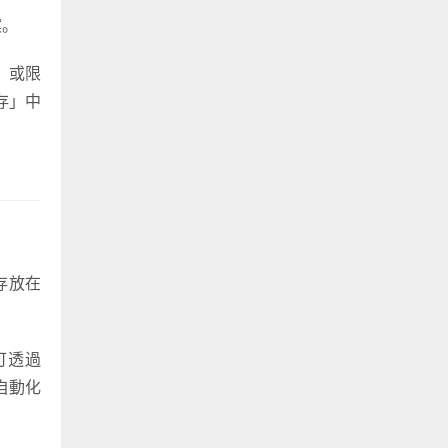
案。
片，或限
存」中
存放在
可透過
，自動化