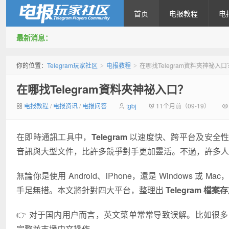
首页
电报教程
电
最新消息：
Telegram玩家社区
你的位置：
Telegram玩家社区
电报教程
在哪找Telegram資料夾神祕入口
>
>
在哪找Telegram資料夾神祕入口？
电报教程
/
电报资讯
/
电报问答
tgbj
11个月前（09-19）
在即時通訊工具中，
Telegram
以速度快、跨平台及安全性
音訊與大型文件，比許多競爭對手更加靈活。不過，許多人
無論你是使用 Android、iPhone，還是 Window
手足無措。本文將針對四大平台，整理出
Telegram 檔
👉 对于国内用户而言，英文菜单常常导致误解。比如很多人不知
完整並支援中文操作。