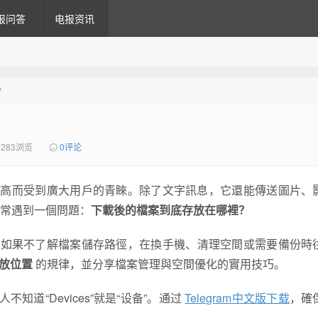
报问答
电报资讯
？
283浏览
0评论
高而受到廣大用戶的青睞。除了文字訊息，它還能傳送圖片、
常遇到一個問題：
下載後的檔案到底存放在哪裡？
s 或 Mac，如果不了解檔案儲存路徑，在換手機、清理空間或需要備份
案存放位置
的規律，並分享檔案管理與空間優化的實用技巧。
道“Devices”就是“设备”。通过
Telegram中文版下载
，確