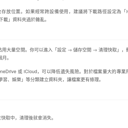
改存放位置。如果經常跨設備使用，建議將下載路徑設定為「iCl
免「下載」資料夾過於雜亂。
易佔用大量空間。你可以進入「設定 → 儲存空間 → 清理快取」，
個月。
、OneDrive 或 iCloud，可以降低遺失風險。對於檔案量大的專
、學習、娛樂」等分類建立資料夾，讓檔案更有條理。
在快取中，清理後就會消失。