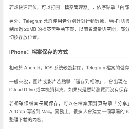
若想快速定位，可以打開「檔案管理器」，依序點擊「內部儲存空
另外，Telegram 允許使用者分別針對行動數據、Wi-Fi
制超過 20MB 的檔案需手動下載，以節省流量與空間。部
切換存放位置。
iPhone：檔案保存的方式
相較於 Android，iOS 系統較為封閉，Telegram 檔案
一般來說，圖片或影片若點擊「儲存到相簿」，會出現在「
iCloud Drive 或本機資料夾。如果只是暫時瀏覽而沒有保
若想確保檔案長期保存，可以在檔案預覽頁點擊「分享
AirDrop 傳送到 Mac。實務上，很多人會建立一個專屬的 iC
整理下載的內容。