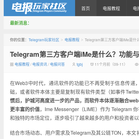
首页
电报教程
电
最新消息：
Telegram玩家社区
你的位置：
Telegram玩家社区
电报教程
Telegram第三方客户端iMe
>
>
Telegram第三方客户端iMe是什么？功
电报教程
/
电报资讯
/
电报问答
tgbj
11个月前（09-11）
在Web3中时代，通讯软件的功能已不再受制于信息传递，
础，或者软件本体主要是复制现有软件类型（如事件Twit
惯后，护城河高度进一步的产品，而软件本体逐渐融合we
更丰富的价值
，Ime Messenger（LIME）作为 Tele
和独特的市场定位，逐步吸引了越来越多的用户和投资者以
结合市场动态、用户需求及Telegram及其公链TON，本文将综合