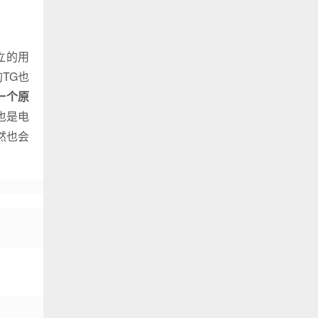
立的用
的TG也
一个原
也是电
然也会