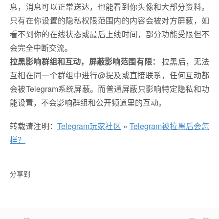
息，消息可以正常送达，也能看到你头像和大部分资料。
只有在你设置的隐私权限范围内的内容会被对方屏蔽，如
看不到你的在线状态或最后上线时间，部分功能受限但不
会完全中断交流。
拉黑影响群组和互动，屏蔽影响范围有限：
拉黑后，无法
互相在同一个群组中进行@提及或直接联系，任何互动都
会被Telegram系统屏蔽。而普通屏蔽只影响特定隐私和功
能设置，不会影响群组和公开频道里的互动。
转载请注明：
Telegram玩家社区
»
Telegram被拉黑后会怎
样？
分享到