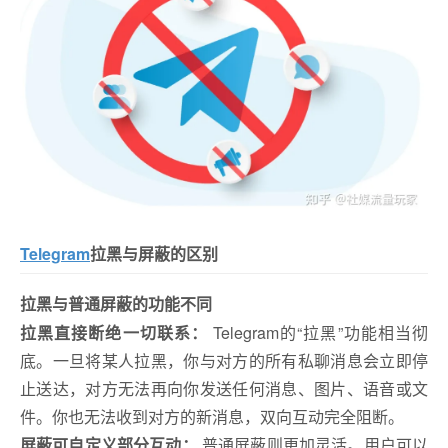
Telegram
拉黑与屏蔽的区别
拉黑与普通屏蔽的功能不同
拉黑直接断绝一切联系：
Telegram的“拉黑”功能相当彻
底。一旦将某人拉黑，你与对方的所有私聊消息会立即停
止送达，对方无法再向你发送任何消息、图片、语音或文
件。你也无法收到对方的新消息，双向互动完全阻断。
屏蔽可自定义部分互动：
普通屏蔽则更加灵活。用户可以