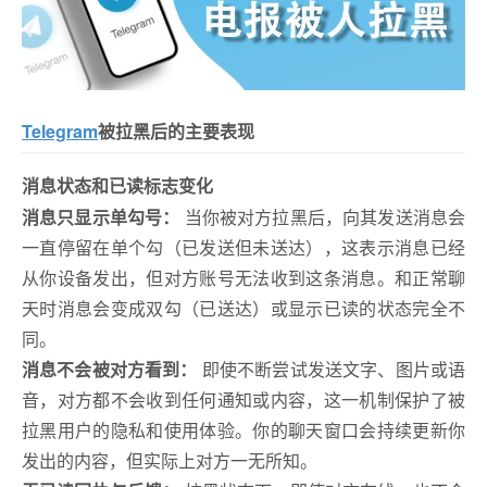
Telegram
被拉黑后的主要表现
消息状态和已读标志变化
消息只显示单勾号：
当你被对方拉黑后，向其发送消息会
一直停留在单个勾（已发送但未送达），这表示消息已经
从你设备发出，但对方账号无法收到这条消息。和正常聊
天时消息会变成双勾（已送达）或显示已读的状态完全不
同。
消息不会被对方看到：
即使不断尝试发送文字、图片或语
音，对方都不会收到任何通知或内容，这一机制保护了被
拉黑用户的隐私和使用体验。你的聊天窗口会持续更新你
发出的内容，但实际上对方一无所知。