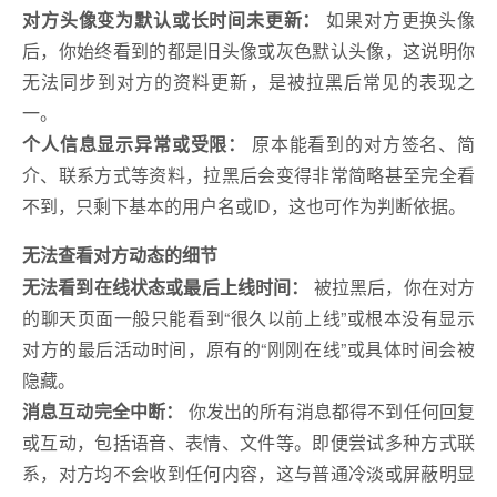
对方头像变为默认或长时间未更新：
如果对方更换头像
后，你始终看到的都是旧头像或灰色默认头像，这说明你
无法同步到对方的资料更新，是被拉黑后常见的表现之
一。
个人信息显示异常或受限：
原本能看到的对方签名、简
介、联系方式等资料，拉黑后会变得非常简略甚至完全看
不到，只剩下基本的用户名或ID，这也可作为判断依据。
无法查看对方动态的细节
无法看到在线状态或最后上线时间：
被拉黑后，你在对方
的聊天页面一般只能看到“很久以前上线”或根本没有显示
对方的最后活动时间，原有的“刚刚在线”或具体时间会被
隐藏。
消息互动完全中断：
你发出的所有消息都得不到任何回复
或互动，包括语音、表情、文件等。即便尝试多种方式联
系，对方均不会收到任何内容，这与普通冷淡或屏蔽明显