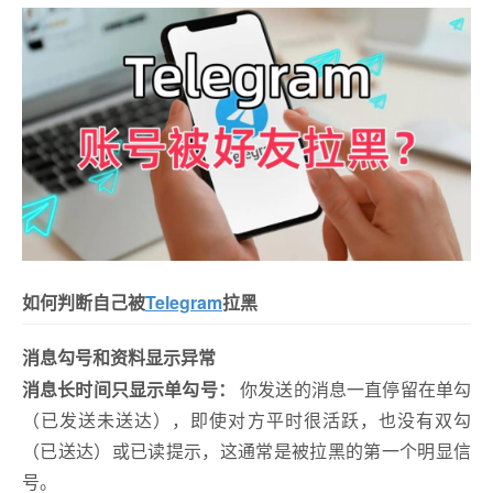
如何判断自己被
Telegram
拉黑
消息勾号和资料显示异常
消息长时间只显示单勾号：
你发送的消息一直停留在单勾
（已发送未送达），即使对方平时很活跃，也没有双勾
（已送达）或已读提示，这通常是被拉黑的第一个明显信
号。