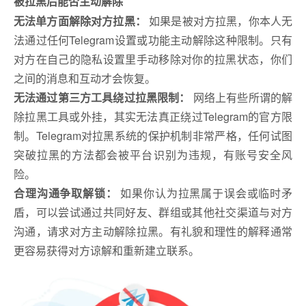
被拉黑后能否主动解除
无法单方面解除对方拉黑：
如果是被对方拉黑，你本人无
法通过任何Telegram设置或功能主动解除这种限制。只有
对方在自己的隐私设置里手动移除对你的拉黑状态，你们
之间的消息和互动才会恢复。
无法通过第三方工具绕过拉黑限制：
网络上有些所谓的解
除拉黑工具或外挂，其实无法真正绕过Telegram的官方限
制。Telegram对拉黑系统的保护机制非常严格，任何试图
突破拉黑的方法都会被平台识别为违规，有账号安全风
险。
合理沟通争取解锁：
如果你认为拉黑属于误会或临时矛
盾，可以尝试通过共同好友、群组或其他社交渠道与对方
沟通，请求对方主动解除拉黑。有礼貌和理性的解释通常
更容易获得对方谅解和重新建立联系。