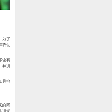
。为了
源确认
能含有
，并通
工具检
家的网
告通常