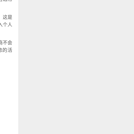
。这是
入个人
商不会
息的活