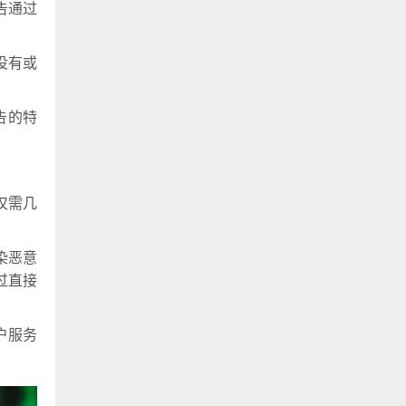
告通过
没有或
告的特
仅需几
染恶意
过直接
户服务