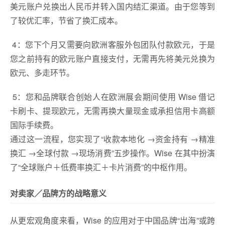
美元账户兑换出人民币并转入国内结汇渠道。由于您等到
了较优汇率，节省了换汇成本。
4：您下个月又需要向欧洲客服外包团队付款欧元，于是
您之前持有的欧元账户直接支付，无需再先将美元兑换为
欧元、多走环节。
5：您和品牌联合创始人在欧洲展会期间使用 Wise 借记
卡刷卡、提现欧元，无需再换大量现金或承担信用卡高额
国际手续费。
通过这一流程，您实现了“收款本地化 →资金持有 →精准
换汇 →全球付款 →现场消费”五步操作。Wise 在其中扮演
了“全球账户＋低费率换汇＋卡片消费”的中枢作用。
对卖家／品牌方的战略意义
从更宏观角度来看，Wise 的应用对于中国品牌“出海”或跨