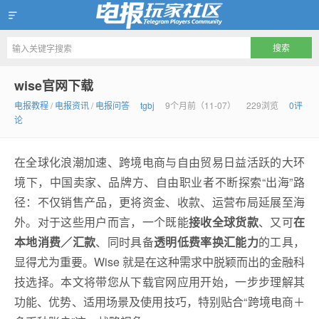
Telegram玩家社区
wise官网下载
电报教程
/
电报资讯
/
电报问答
tgbj
9个月前（11-07）
229浏览
0评
论
在全球化浪潮加速、跨境电商与自由贸易日益活跃的大环
境下，中国卖家、品牌方、自由职业者不断探索“出海”路
径：不仅销售产品，更将资金、收款、运营布局延展至海
外。对于这些用户而言，一个既能
接收全球货款
、又可
在
本地消费／汇款
、同时具备
透明低费率换汇能力
的工具，
显得尤为重要。Wise 就是在这种需求中脱颖而出的金融科
技选择。本文将带您从下载官网应用开始，一步步理解其
功能、优势、适用场景及使用技巧，特别贴合“跨境电商＋