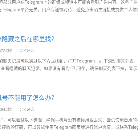
告，但部分用户在Telegram上的群组或频道中可能会看到广告内容。这些广
Telegram平台无关。用户应谨慎对待，避免点击陌生链接或提供个人信
m归档隐藏之后在哪里找？
372浏览
0评论
藏后的聊天记录可以通过以下方式找到：打开Telegram，向下滑动聊天列表
可查看隐藏的聊天记录。如果没有看到“已归档”，确保聊天列表下拉，显
m手机号不能用了怎么办？
394浏览
0评论
不能用了，可以尝试以下步骤：确保手机号没有被停用或丢失；尝试使用备用的
收验证码，可以尝试使用Telegram网页版进行账户恢复，或联系Teleg