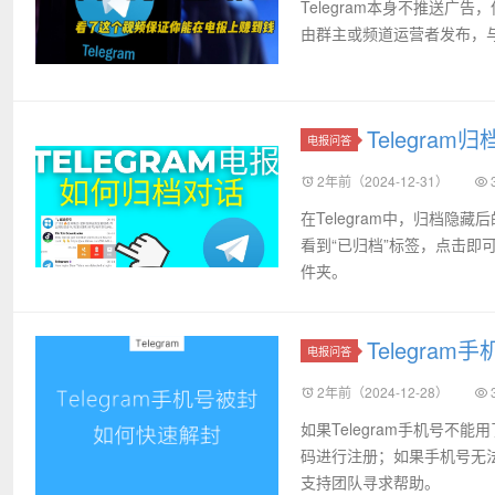
Telegram本身不推送广
由群主或频道运营者发布，与
Telegra
电报问答
2年前（2024-12-31）
在Telegram中，归档隐
看到“已归档”标签，点击即
件夹。
Telegra
电报问答
2年前（2024-12-28）
如果Telegram手机号
码进行注册；如果手机号无法接
支持团队寻求帮助。