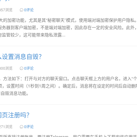
357浏览
0评论
供了强大的加密功能，尤其是其“秘密聊天”模式，使用端对端加密保护用户隐私
服务器到客户端加密，不是端对端加密，因此存在一定的安全风险。此外
监管较少，这可能带来隐私泄露...
m怎么设置消息自毁？
300浏览
0评论
息自毁，方法如下：打开与对方的聊天窗口。点击聊天框上方的用户名，进入“
选项，设置时间（1秒到1周之间）。确定后，消息将在设定的时间后自动删
用自毁消息功能。
m能网页注册吗？
271浏览
0评论
过网页版直接注册账号。要注册Telegram，用户需要在手机上下载安装应用