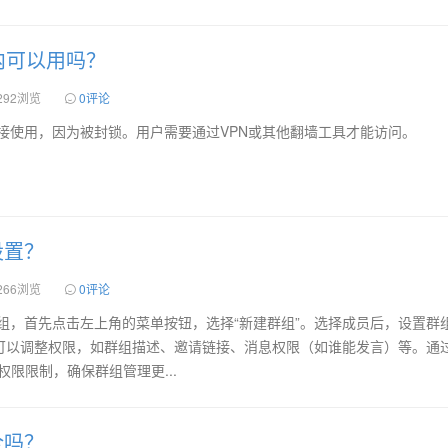
m国内可以用吗？
292浏览
0评论
无法直接使用，因为被封锁。用户需要通过VPN或其他翻墙工具才能访问。
设置？
266浏览
0评论
设置群组，首先点击左上角的菜单按钮，选择“新建群组”。选择成员后，设置群
可以调整权限，如群组描述、邀请链接、消息权限（如谁能发言）等。通过
权限限制，确保群组管理更...
全吗？