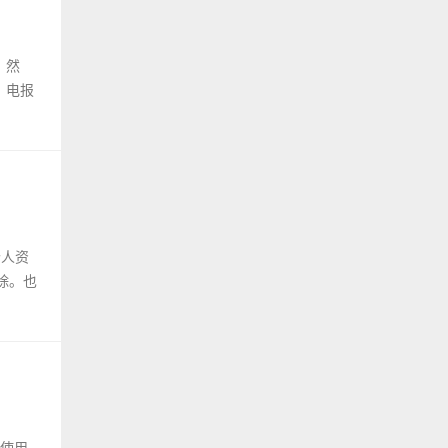
。然
，电报
个人资
除。也
并使用