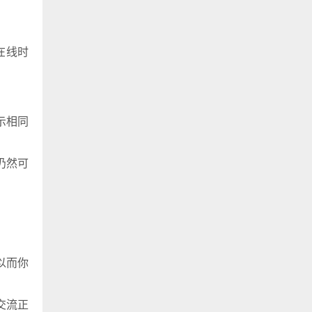
在线时
示相同
仍然可
以而你
交流正