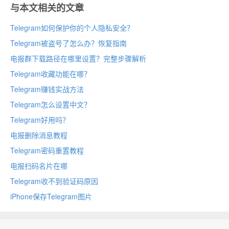
与本文相关的文章
Telegram如何保护你的个人隐私安全？
Telegram被盗号了怎么办？恢复指南
电报群下载路径在哪里设置？完整步骤解析
Telegram收藏功能在哪？
Telegram赚钱实战方法
Telegram怎么设置中文？
Telegram好用吗？
电报删除消息教程
Telegram密码重置教程
电报扫码名片在哪
Telegram收不到验证码原因
iPhone保存Telegram图片