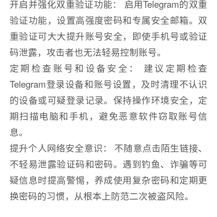
开启并强化双重验证功能： 启用Telegram的双重
验证功能，设置高强度密码和专属安全邮箱。双
重验证可大大提升账号安全，即使手机号或验证
码泄露，攻击者也无法轻易控制账号。
定期检查账号和设备安全： 建议定期检查
Telegram登录设备和账号设置，及时清理不认识
的设备或可疑登录记录。保持操作环境安全，定
期扫描电脑和手机，避免恶意软件窃取账号信
息。
提升个人网络安全意识： 不随意点击陌生链接、
不轻易泄露验证码和密码。遇到钓鱼、诈骗等可
疑信息时提高警惕，养成使用复杂密码和定期更
换密码的习惯，从根本上防范二次被盗风险。