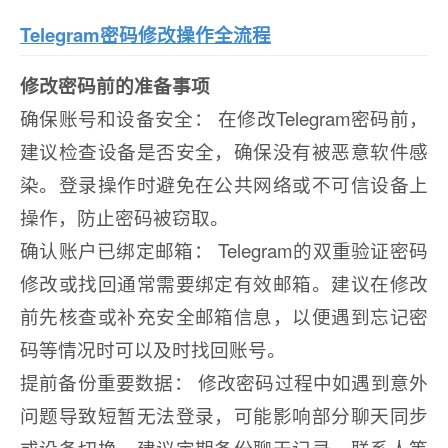
Telegram密码修改操作全流程
修改密码前的准备事项
确保账号和设备安全： 在修改Telegram密码前，
建议检查设备是否安全，确保没有被恶意软件感
染。登录操作时避免在公共网络或不可信设备上
操作，防止密码被窃取。
确认账户已绑定邮箱： Telegram的双重验证密码
修改或找回通常需要绑定有效邮箱。建议在修改
前先核查或补充安全邮箱信息，以便遇到忘记密
码等情况时可以及时找回账号。
提前备份重要数据： 修改密码过程中如遇到意外
问题导致短暂无法登录，可能影响部分聊天同步