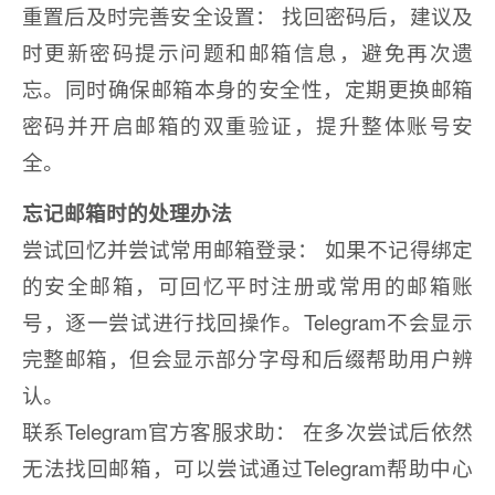
重置后及时完善安全设置： 找回密码后，建议及
时更新密码提示问题和邮箱信息，避免再次遗
忘。同时确保邮箱本身的安全性，定期更换邮箱
密码并开启邮箱的双重验证，提升整体账号安
全。
忘记邮箱时的处理办法
尝试回忆并尝试常用邮箱登录： 如果不记得绑定
的安全邮箱，可回忆平时注册或常用的邮箱账
号，逐一尝试进行找回操作。Telegram不会显示
完整邮箱，但会显示部分字母和后缀帮助用户辨
认。
联系Telegram官方客服求助： 在多次尝试后依然
无法找回邮箱，可以尝试通过Telegram帮助中心