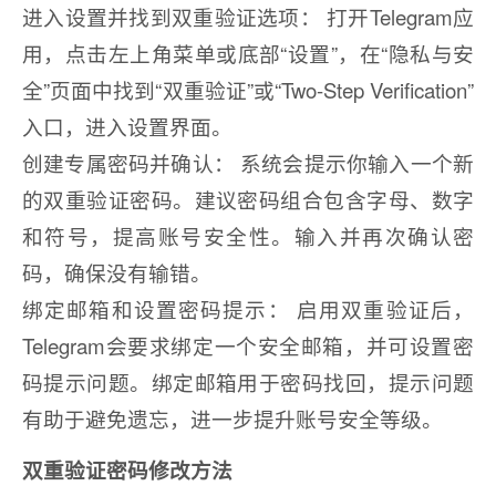
进入设置并找到双重验证选项： 打开Telegram应
用，点击左上角菜单或底部“设置”，在“隐私与安
全”页面中找到“双重验证”或“Two-Step Verification”
入口，进入设置界面。
创建专属密码并确认： 系统会提示你输入一个新
的双重验证密码。建议密码组合包含字母、数字
和符号，提高账号安全性。输入并再次确认密
码，确保没有输错。
绑定邮箱和设置密码提示： 启用双重验证后，
Telegram会要求绑定一个安全邮箱，并可设置密
码提示问题。绑定邮箱用于密码找回，提示问题
有助于避免遗忘，进一步提升账号安全等级。
双重验证密码修改方法