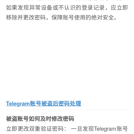
如果发现异常设备或不认识的登录记录，应立即
移除并更改密码，保障账号使用的绝对安全。
Telegram账号被盗后密码处理
被盗账号如何及时修改密码
立即更改双重验证密码： 一旦发现Telegram账号