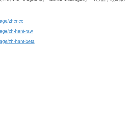
guage/zhcncc
guage/zh-hant-raw
uage/zh-hant-beta