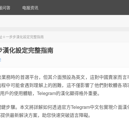
报问答
电报资讯
載地址＋一步步漢化設定完整指南
步步漢化設定完整指南
论
談業務時的首選平台，但其介面預設為英文，這對中國賣家而言
過程中可能會遇到理解上的困難，這不僅影響了他們對軟體各項
的使用體驗，Telegram的漢化顯得格外重要。
關鍵步驟。本文將詳解如何透過官方Telegram中文包實現介面漢
，都提供最新解決方案，助您快速突破語言障礙。