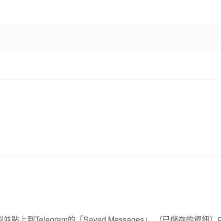
上到Telegram的
「Saved Messages」
（已儲存的資訊）