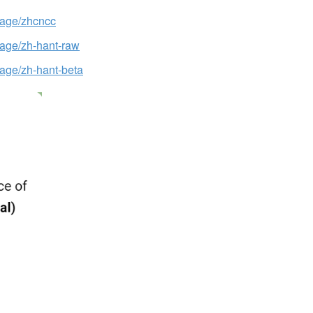
guage/zhcncc
guage/zh-hant-raw
uage/zh-hant-beta