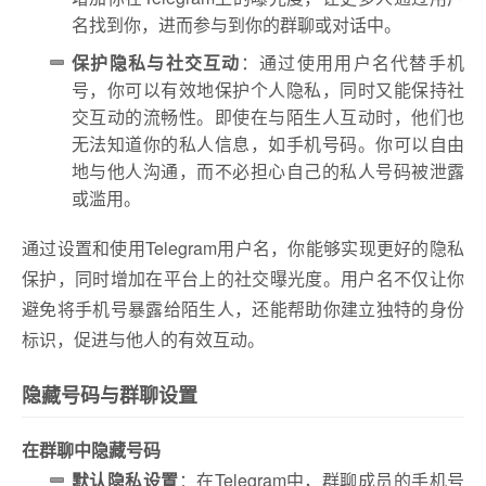
名找到你，进而参与到你的群聊或对话中。
保护隐私与社交互动
：通过使用用户名代替手机
号，你可以有效地保护个人隐私，同时又能保持社
交互动的流畅性。即使在与陌生人互动时，他们也
无法知道你的私人信息，如手机号码。你可以自由
地与他人沟通，而不必担心自己的私人号码被泄露
或滥用。
通过设置和使用Telegram用户名，你能够实现更好的隐私
保护，同时增加在平台上的社交曝光度。用户名不仅让你
避免将手机号暴露给陌生人，还能帮助你建立独特的身份
标识，促进与他人的有效互动。
隐藏号码与群聊设置
在群聊中隐藏号码
默认隐私设置
：在Telegram中，群聊成员的手机号