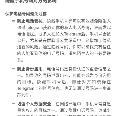
隐藏手机号码对方的影响
保护电话号码避免泄露
防止电话骚扰
：隐藏手机号码可以有效避免陌生人
通过Telegram获取到你的私人电话号码，进而发起
电话骚扰。很多人在加入Telegram后，手机号会被
公开，尤其是在群聊或公共渠道中，这增加了隐私
泄露的风险。通过隐藏号码，你可以确保只有信任
的人能看到你的电话号码，避免陌生人的不必要联
系。
防止身份盗用
：电话号码是身份认证的重要信息之
一。如果你的号码泄露出去，可能会成为身份盗用
的目标。隐藏手机号后，即便对方知晓你在
Telegram上的账号信息，也无法通过号码进一步追
踪到你。
增强个人数据安全
：在网络环境中，手机号常常是
黑客攻击的目标之一。通过隐藏电话号码，你减少