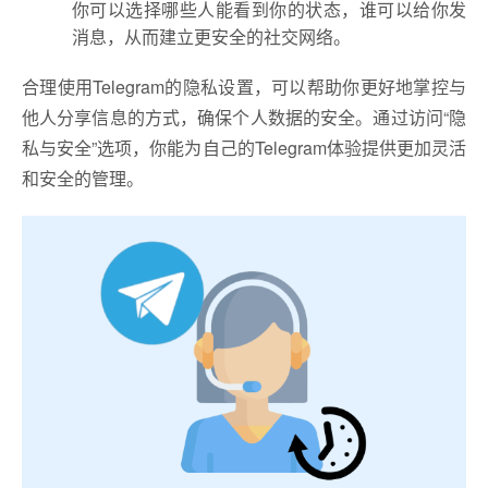
你可以选择哪些人能看到你的状态，谁可以给你发
消息，从而建立更安全的社交网络。
合理使用Telegram的隐私设置，可以帮助你更好地掌控与
他人分享信息的方式，确保个人数据的安全。通过访问“隐
私与安全”选项，你能为自己的Telegram体验提供更加灵活
和安全的管理。