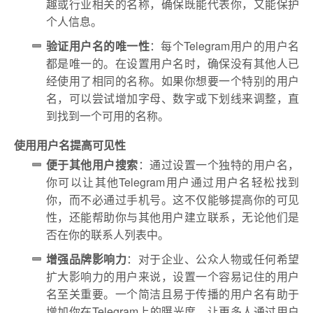
趣或行业相关的名称，确保既能代表你，又能保护
个人信息。
验证用户名的唯一性
：每个Telegram用户的用户名
都是唯一的。在设置用户名时，确保没有其他人已
经使用了相同的名称。如果你想要一个特别的用户
名，可以尝试增加字母、数字或下划线来调整，直
到找到一个可用的名称。
使用用户名提高可见性
便于其他用户搜索
：通过设置一个独特的用户名，
你可以让其他Telegram用户通过用户名轻松找到
你，而不必通过手机号。这不仅能够提高你的可见
性，还能帮助你与其他用户建立联系，无论他们是
否在你的联系人列表中。
增强品牌影响力
：对于企业、公众人物或任何希望
扩大影响力的用户来说，设置一个容易记住的用户
名至关重要。一个简洁且易于传播的用户名有助于
增加你在Telegram上的曝光度，让更多人通过用户