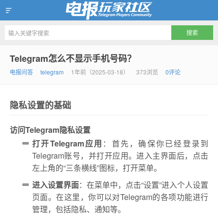
Telegram玩家社区
Telegram怎么不显示手机号码？
电报问答
telegram
1年前（2025-03-18）
373浏览
0评论
隐私设置的基础
访问Telegram隐私设置
打开Telegram应用
：首先，确保你已经登录到
Telegram账号，并打开应用。进入主界面后，点击
左上角的“三条横线”图标，打开菜单。
进入设置界面
：在菜单中，点击“设置”进入个人设置
页面。在这里，你可以对Telegram的各项功能进行
管理，包括隐私、通知等。