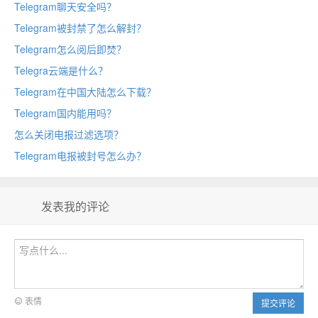
Telegram聊天安全吗？
Telegram被封禁了怎么解封？
Telegram怎么阅后即焚？
Telegra云端是什么？
Telegram在中国大陆怎么下载？
Telegram国内能用吗？
怎么关闭电报过滤选项？
Telegram电报被封号怎么办？
发表我的评论
表情
提交评论