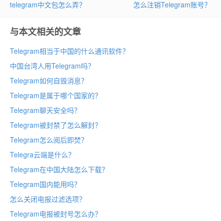
telegram中文包怎么弄？
怎么注销Telegram账号？
与本文相关的文章
Telegram相当于中国的什么通讯软件？
中国台湾人用Telegram吗？
Telegram如何自毁消息？
Telegram是属于哪个国家的？
Telegram聊天安全吗？
Telegram被封禁了怎么解封？
Telegram怎么阅后即焚？
Telegra云端是什么？
Telegram在中国大陆怎么下载？
Telegram国内能用吗？
怎么关闭电报过滤选项？
Telegram电报被封号怎么办？