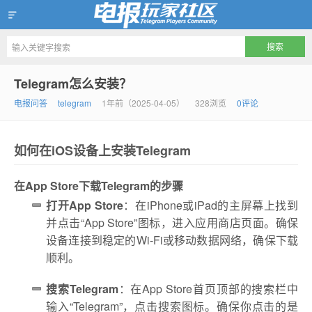
Telegram玩家社区
Telegram怎么安装？
电报问答
telegram
1年前（2025-04-05）
328浏览
0评论
如何在iOS设备上安装Telegram
在App Store下载Telegram的步骤
打开App Store
：在iPhone或iPad的主屏幕上找到
并点击“App Store”图标，进入应用商店页面。确保
设备连接到稳定的Wi-Fi或移动数据网络，确保下载
顺利。
搜索Telegram
：在App Store首页顶部的搜索栏中
输入“Telegram”，点击搜索图标。确保你点击的是