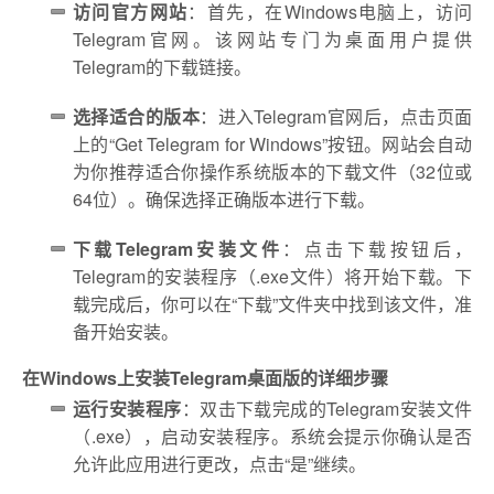
访问官方网站
：首先，在Windows电脑上，访问
Telegram官网。该网站专门为桌面用户提供
Telegram的下载链接。
选择适合的版本
：进入Telegram官网后，点击页面
上的“Get Telegram for Windows”按钮。网站会自动
为你推荐适合你操作系统版本的下载文件（32位或
64位）。确保选择正确版本进行下载。
下载Telegram安装文件
：点击下载按钮后，
Telegram的安装程序（.exe文件）将开始下载。下
载完成后，你可以在“下载”文件夹中找到该文件，准
备开始安装。
在Windows上安装Telegram桌面版的详细步骤
运行安装程序
：双击下载完成的Telegram安装文件
（.exe），启动安装程序。系统会提示你确认是否
允许此应用进行更改，点击“是”继续。