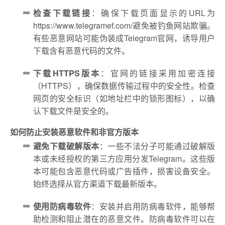
检查下载链接
：确保下载页面显示的URL为
https://www.telegramef.com/避免被钓鱼网站欺骗。
有些恶意网站可能伪装成Telegram官网，诱导用户
下载含有恶意代码的文件。
下载HTTPS版本
：官网的链接采用加密连接
（HTTPS），确保数据传输过程中的安全性。检查
网页的安全标识（如地址栏中的锁形图标），以确
认下载文件是安全的。
如何防止安装恶意软件和非官方版本
避免下载破解版本
：一些不法分子可能通过破解版
本或未经授权的第三方应用分发Telegram。这些版
本可能包含恶意代码或广告插件，损害设备安全。
始终选择从官方渠道下载最新版本。
使用防病毒软件
：安装并启用防病毒软件，能够帮
助检测和阻止潜在的恶意文件。防病毒软件可以在