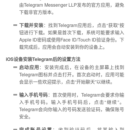
由Telegram Messenger LLP发布的官方应用，避免
下载非官方版本。
下载并安装
：找到Telegram应用后，点击“获取”按
钮进行下载。如果是首次下载，系统可能要求输入
Apple ID密码或使用Face ID/Touch ID验证身份。下
载完成后，应用会自动安装到你的设备上。
iOS设备安装Telegram后的设置方法
启动应用
：安装完成后，在设备的主屏幕上找到
Telegram图标并点击打开。首次启动时，应用可能
会显示一些欢迎提示，点击“开始聊天”以继续。
输入手机号码
：首次使用时，Telegram会要求你输
入手机号码。输入手机号码后，点击“继续”。
Telegram会向你输入的号码发送验证码，确保账号
安全。
完成账号设置
：收到验证码后，将其输入到