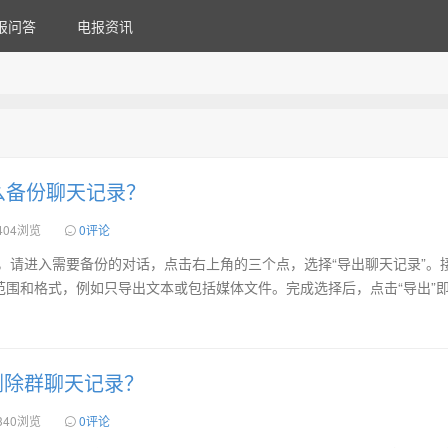
报问答
电报资讯
m怎么备份聊天记录？
404浏览
0评论
天记录，请进入需要备份的对话，点击右上角的三个点，选择“导出聊天记录”。
范围和格式，例如只导出文本或包括媒体文件。完成选择后，点击“导出”
。
删除群聊天记录？
340浏览
0评论