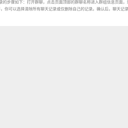
聊天记录的步骤如下：打开群聊，点击页面顶部的群聊名称进入群组信息页面，
这样，你可以选择清除所有聊天记录或仅删除自己的记录。确认后，聊天记